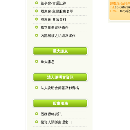
董事會-會議記錄
劉復煌-品質
Tel.
03-66699
e-mail.
tony@y
股東會-主要股東名單
股東會-會議資料
獨立董事資格條件
內部稽核之組織及運作
重大訊息
重大訊息
法人說明會資訊
法人說明會簡報及影音檔
股東服務
股務聯絡資訊
投資人關係處理窗口